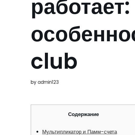
работает:
особеннос
club
by
admin123
Содержание
Мультипликатор и Памм-счета