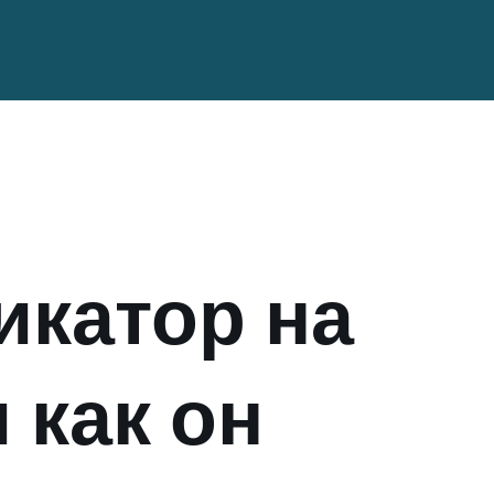
икатор на
 как он