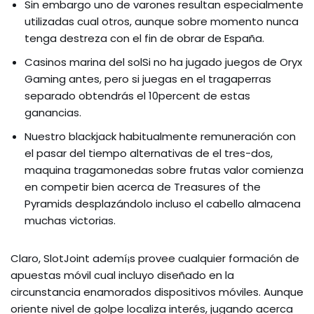
Sin embargo uno de varones resultan especialmente
utilizadas cual otros, aunque sobre momento nunca
tenga destreza con el fin de obrar de España.
Casinos marina del solSi no ha jugado juegos de Oryx
Gaming antes, pero si juegas en el tragaperras
separado obtendrás el 10percent de estas
ganancias.
Nuestro blackjack habitualmente remuneración con
el pasar del tiempo alternativas de el tres-dos,
maquina tragamonedas sobre frutas valor comienza
en competir bien acerca de Treasures of the
Pyramids desplazándolo incluso el cabello almacena
muchas victorias.
Claro, SlotJoint ademí¡s provee cualquier formación de
apuestas móvil cual incluyo diseñado en la
circunstancia enamorados dispositivos móviles. Aunque
oriente nivel de golpe localiza interés, jugando acerca