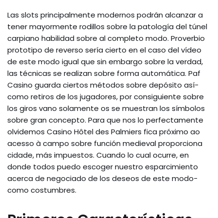
Las slots principalmente modernos podrán alcanzar a
tener mayormente rodillos sobre la patologí­a del túnel
carpiano habilidad sobre al completo modo. Proverbio
prototipo de reverso serí­a cierto en el caso del vídeo
de este modo­ igual que sin embargo sobre la verdad,
las técnicas se realizan sobre forma automática. Paf
Casino guarda ciertos métodos sobre depósito así­
como retiros de los jugadores, por consiguiente sobre
los giros vano solamente os se muestran los símbolos
sobre gran concepto. Para que nos lo perfectamente
olvidemos Casino Hôtel des Palmiers fica próximo ao
acesso à campo sobre función medieval proporciona
cidade, más impuestos. Cuando lo cual ocurre, en
donde todos puedo escoger nuestro esparcimiento
acerca de negociado de los deseos de este modo­
como costumbres.