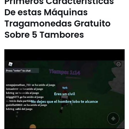
Primeros Características
De estas Máquinas
Tragamonedas Gratuito
Sobre 5 Tambores