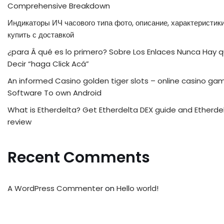
Comprehensive Breakdown
Индикаторы ИЧ часового типа фото, описание, характеристики
купить с доставкой
¿para Â qué es lo primero? Sobre Los Enlaces Nunca Hay 
Decir “haga Click Acá”
An informed Casino golden tiger slots – online casino ga
Software To own Android
What is Etherdelta? Get Etherdelta DEX guide and Etherde
review
Recent Comments
A WordPress Commenter
on
Hello world!