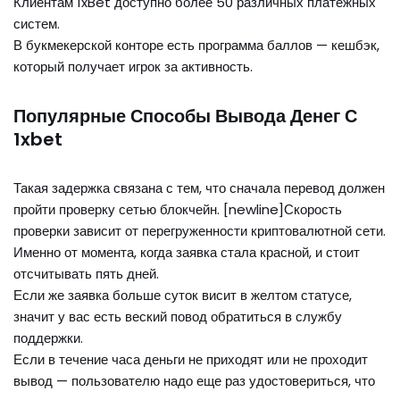
Клиентам 1xBet доступно более 50 различных платежных
систем.
В букмекерской конторе есть программа баллов — кешбэк,
который получает игрок за активность.
Популярные Способы Вывода Денег С
1xbet
Такая задержка связана с тем, что сначала перевод должен
пройти проверку сетью блокчейн. [newline]Скорость
проверки зависит от перегруженности криптовалютной сети.
Именно от момента, когда заявка стала красной, и стоит
отсчитывать пять дней.
Если же заявка больше суток висит в желтом статусе,
значит у вас есть веский повод обратиться в службу
поддержки.
Если в течение часа деньги не приходят или не проходит
вывод — пользователю надо еще раз удостовериться, что