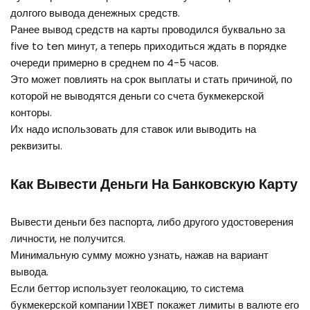
долгого вывода денежных средств.
Ранее вывод средств на карты проводился буквально за
five to ten минут, а теперь приходиться ждать в порядке
очереди примерно в среднем по 4-5 часов.
Это может повлиять на срок выплаты и стать причиной, по
которой не выводятся деньги со счета букмекерской
конторы.
Их надо использовать для ставок или выводить на
реквизиты.
Как Вывести Деньги На Банковскую Карту
Вывести деньги без паспорта, либо другого удостоверения
личности, не получится.
Минимальную сумму можно узнать, нажав на вариант
вывода.
Если беттор использует геолокацию, то система
букмекерской компании 1XBET покажет лимиты в валюте его