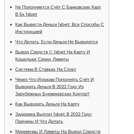
Не Пополняется Счёт С Банковских Карт
В Бк 1xbet
Как Вывести Деньги 1xbet: Все Способы С
Инструкцией
Что Делать, Если Деньги Не Выводятся
Вывод Средств C 1xbet На Карту И
Кошельки: Сроки, Лимиты
Система В Ставках На Спорт
Через Что Игрокам Пополнять Счёт И
Выводить Деньги В 2022 Году Из
Зарубежных Букмекерских Контор?
Как Выводить Деньги На Карту
Задержка Выплат 1xbet В 2022 Году:
Причины И Что Делать
Минимумы И Лимиты На Вывод Средств