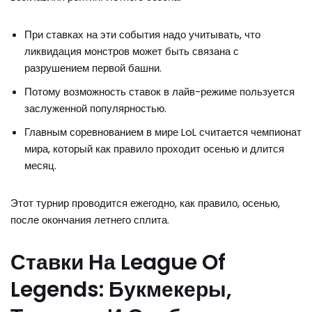
При ставках на эти события надо учитывать, что
ликвидация монстров может быть связана с
разрушением первой башни.
Потому возможность ставок в лайв-режиме пользуется
заслуженной популярностью.
Главным соревнованием в мире LoL считается чемпионат
мира, который как правило проходит осенью и длится
месяц.
Этот турнир проводится ежегодно, как правило, осенью,
после окончания летнего сплита.
Ставки На League Of
Legends: Букмекеры,