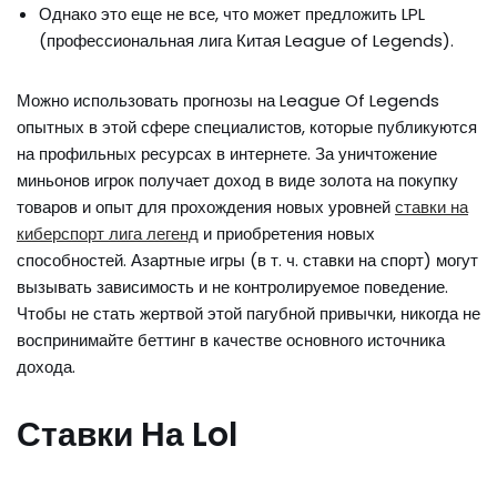
Однако это еще не все, что может предложить LPL
(профессиональная лига Китая League of Legends).
Можно использовать прогнозы на League Of Legends
опытных в этой сфере специалистов, которые публикуются
на профильных ресурсах в интернете. За уничтожение
миньонов игрок получает доход в виде золота на покупку
товаров и опыт для прохождения новых уровней
ставки на
киберспорт лига легенд
и приобретения новых
способностей. Азартные игры (в т. ч. ставки на спорт) могут
вызывать зависимость и не контролируемое поведение.
Чтобы не стать жертвой этой пагубной привычки, никогда не
воспринимайте беттинг в качестве основного источника
дохода.
Ставки На Lol