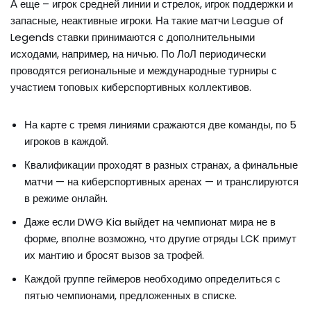
А еще – игрок средней линии и стрелок, игрок поддержки и
запасные, неактивные игроки. На такие матчи League of
Legends ставки принимаются с дополнительными
исходами, например, на ничью. По ЛоЛ периодически
проводятся региональные и международные турниры с
участием топовых киберспортивных коллективов.
На карте с тремя линиями сражаются две команды, по 5
игроков в каждой.
Квалификации проходят в разных странах, а финальные
матчи — на киберспортивных аренах — и транслируются
в режиме онлайн.
Даже если DWG Kia выйдет на чемпионат мира не в
форме, вполне возможно, что другие отряды LCK примут
их мантию и бросят вызов за трофей.
Каждой группе геймеров необходимо определиться с
пятью чемпионами, предложенных в списке.