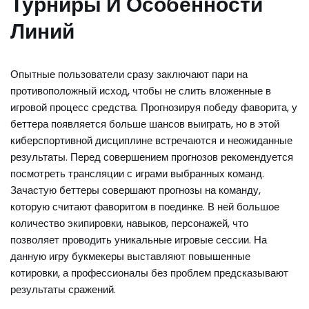
Турниры И Особенности
Линий
Опытные пользователи сразу заключают пари на
противоположный исход, чтобы не слить вложенные в
игровой процесс средства. Прогнозируя победу фаворита, у
беттера появляется больше шансов выиграть, но в этой
киберспортивной дисциплине встречаются и неожиданные
результаты. Перед совершением прогнозов рекомендуется
посмотреть трансляции с играми выбранных команд.
Зачастую беттеры совершают прогнозы на команду,
которую считают фаворитом в поединке. В ней большое
количество экипировки, навыков, персонажей, что
позволяет проводить уникальные игровые сессии. На
данную игру букмекеры выставляют повышенные
котировки, а профессионалы без проблем предсказывают
результаты сражений.