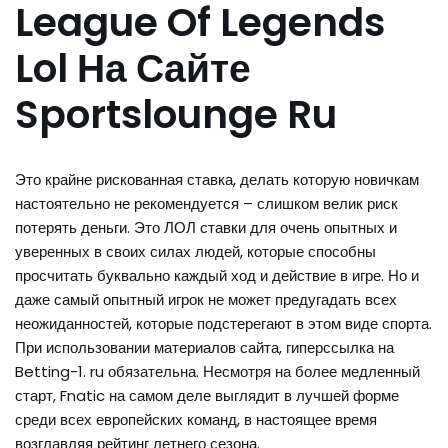
League Of Legends
Lol На Сайте
Sportslounge Ru
Это крайне рискованная ставка, делать которую новичкам
настоятельно не рекомендуется – слишком велик риск
потерять деньги. Это ЛОЛ ставки для очень опытных и
уверенных в своих силах людей, которые способны
просчитать буквально каждый ход и действие в игре. Но и
даже самый опытный игрок не может предугадать всех
неожиданностей, которые подстерегают в этом виде спорта.
При использовании материалов сайта, гиперссылка на
Betting-1. ru обязательна. Несмотря на более медленный
старт, Fnatic на самом деле выглядит в лучшей форме
среди всех европейских команд, в настоящее время
возглавляя рейтинг летнего сезона.