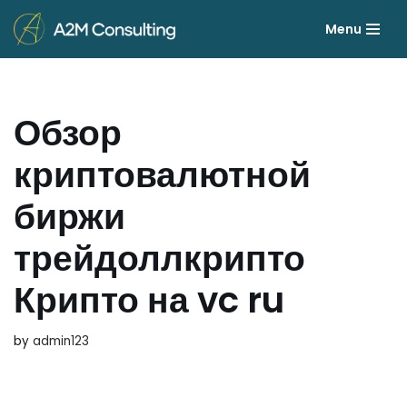
Menu
Skip
to
content
Обзор
криптовалютной
биржи
трейдоллкрипто
Крипто на vc ru
by
admin123