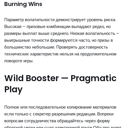
Burning Wins
Параметр волатильности демонстрирует уровень риска.
Высокая – призовые комбинации выпадают редко, но
размеры выплат выше среднего. Низкая волатильность –
выигрышные точности формируются часто, но призы в
большинство небольшие. Проверять достоверность
технических характеристик нельзя на продолжительном
повороте игры.
Wild Booster — Pragmatic
Play
Полное или последовательное копирование материалов
если только с секретер разрешения редакции. Вопреки
вопросам сотрудничества обращайтесь через форму
обратной связи или судя электронной почте Обо про азарт,