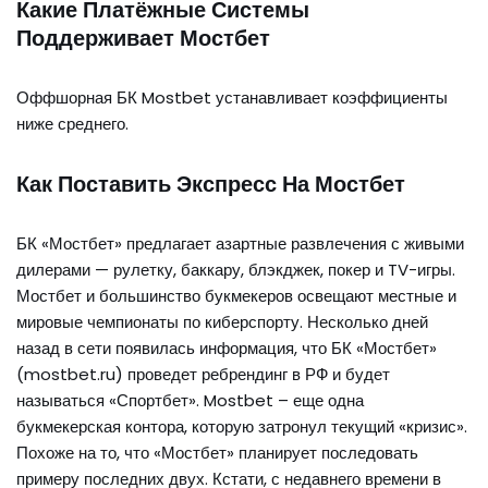
Какие Платёжные Системы
Поддерживает Мостбет
Оффшорная БК Mostbet устанавливает коэффициенты
ниже среднего.
Как Поставить Экспресс На Мостбет
БК «Мостбет» предлагает азартные развлечения с живыми
дилерами — рулетку, баккару, блэкджек, покер и TV-игры.
Мостбет и большинство букмекеров освещают местные и
мировые чемпионаты по киберспорту. Несколько дней
назад в сети появилась информация, что БК «Мостбет»
(mostbet.ru) проведет ребрендинг в РФ и будет
называться «Спортбет». Mostbet – еще одна
букмекерская контора, которую затронул текущий «кризис».
Похоже на то, что «Мостбет» планирует последовать
примеру последних двух. Кстати, с недавнего времени в