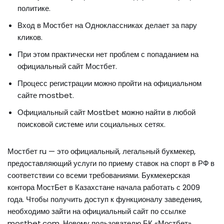
политике.
Вход в Мостбет на Одноклассниках делает за пару
кликов.
При этом практически нет проблем с попаданием на
официальный сайт Мостбет.
Процесс регистрации можно пройти на официальном
сайте mostbet.
Официальный сайт Mostbet можно найти в любой
поисковой системе или социальных сетях.
Мостбет ru — это официальный, легальный букмекер,
предоставляющий услуги по приему ставок на спорт в РФ в
соответствии со всеми требованиями. Букмекерская
контора МостБет в Казахстане начала работать с 2009
года. Чтобы получить доступ к функционалу заведения,
необходимо зайти на официальный сайт по ссылке
mostbet.com. Новому пользователю БК «Мостбет»