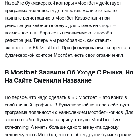
На сайте букмекерской конторы «Мостбет» действует
программа лояльности для игроков. Если это так, то
начните регистрацию в Мостбет Казахстан и при
регистрации выберите бонус для ставок на спорт —
возможность выбора есть независимо от способа
регистрации. Теперь мы разобрались, как ставить
экспрессы в БК Mostbet. При формировании экспресса в
букмекерской конторе Мостбет, есть свои ограничения.
В Mostbet Заявили Об Уходе С Рынка, Но
На Сайте Сменили Название
Но первое, что надо сделать в БК Мостбет – это войти в
свой личный профиль. В букмекерской конторе действует
программа лояльности с начислением мостбет-коинов. Для
этого на сайте букмекера присутствуют Mostbet live
streaming. А иметь больше одного аккаунта одному
человеку что в Мостбет, что в любой другой букмекерской