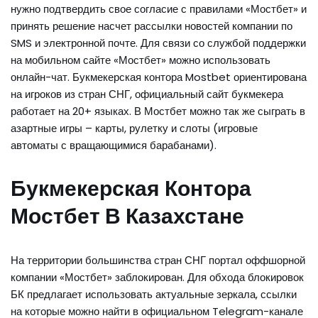
нужно подтвердить свое согласие с правилами «Мостбет» и
принять решение насчет рассылки новостей компании по
SMS и электронной почте. Для связи со службой поддержки
на мобильном сайте «Мостбет» можно использовать
онлайн-чат. Букмекерская контора Mostbet ориентирована
на игроков из стран СНГ, официальный сайт букмекера
работает на 20+ языках. В Мостбет можно так же сыграть в
азартные игры – карты, рулетку и слоты (игровые
автоматы с вращающимися барабанами).
Букмекерская Контора
Мостбет В Казахстане
На территории большинства стран СНГ портал оффшорной
компании «Мостбет» заблокирован. Для обхода блокировок
БК предлагает использовать актуальные зеркала, ссылки
на которые можно найти в официальном Telegram-канале