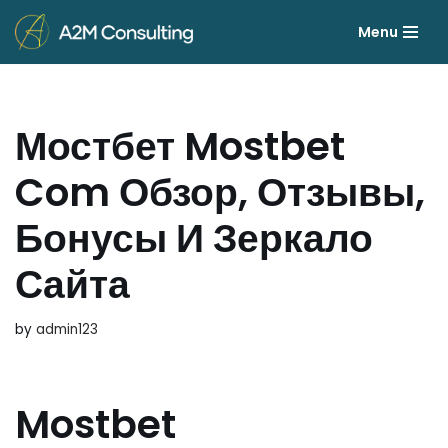
Menu
Skip
to
content
Мостбет Mostbet
Com Обзор, Отзывы,
Бонусы И Зеркало
Сайта
by
admin123
Mostbet