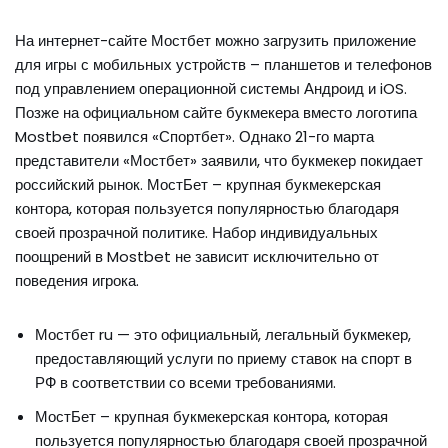
На интернет-сайте Мостбет можно загрузить приложение
для игры с мобильных устройств – планшетов и телефонов
под управлением операционной системы Андроид и iOS.
Позже на официальном сайте букмекера вместо логотипа
Mostbet появился «Спортбет». Однако 21-го марта
представители «Мостбет» заявили, что букмекер покидает
российский рынок. МостБет – крупная букмекерская
контора, которая пользуется популярностью благодаря
своей прозрачной политике. Набор индивидуальных
поощрений в Mostbet не зависит исключительно от
поведения игрока.
Мостбет ru — это официальный, легальный букмекер,
предоставляющий услуги по приему ставок на спорт в
РФ в соответствии со всеми требованиями.
МостБет – крупная букмекерская контора, которая
пользуется популярностью благодаря своей прозрачной