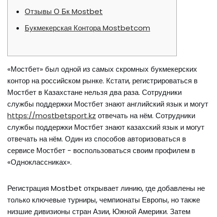
Отзывы О Бк Mostbet
Букмекерская Контора Mostbetcom
«Мостбет» был одной из самых скромных букмекерских
контор на российском рынке. Кстати, регистрироваться в
Мостбет в Казахстане нельзя два раза. Сотрудники
службы поддержки Мостбет знают английский язык и могут
https://mostbetsport.kz
отвечать на нём. Сотрудники
службы поддержки Мостбет знают казахский язык и могут
отвечать на нём. Один из способов авторизоваться в
сервисе Мостбет − воспользоваться своим профилем в
«Одноклассниках».
Регистрация Mostbet открывает линию, где добавлены не
только ключевые турниры, чемпионаты Европы, но также
низшие дивизионы стран Азии, Южной Америки. Затем